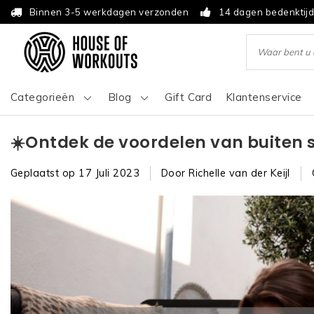
Binnen 3-5 werkdagen verzonden
14 dagen bedenktij
Categorieën
Blog
Gift Card
Klantenservice
☀️Ontdek de voordelen van buiten 
Geplaatst op
17 Juli 2023
Door Richelle van der Keijl