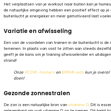
Het verplaatsen van je workout naar buiten kan je humeur
de natuurlijke omgeving hebben een positief effect op 
buitenlucht je energieker en meer gemotiveerd laat voele
Variatie en afwisseling
Een van de voordelen van trainen in de buitenlucht is d
terreinen. In plaats van vast te zitten aan steeds dezelf
geeft je de kans om je training afwisselender en uitda
strand!
Onze
XCO® -trainers
en
BRN®-sets
kun je overal
doen!
Gezonde zonnestralen
De zon is een natuurlijke bron van
vitamine D
. Dit is ess
gelegenheid om wat vitamine D op te nemen. Dit helpt bij