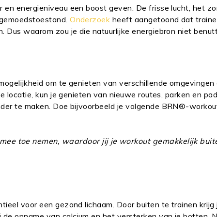
 en energieniveau een boost geven. De frisse lucht, het zo
je gemoedstoestand.
Onderzoek
heeft aangetoond dat traine
n. Dus waarom zou je die natuurlijke energiebron niet benu
e mogelijkheid om te genieten van verschillende omgevingen
de locatie, kun je genieten van nieuwe routes, parken en pad
gender te maken. Doe bijvoorbeeld je volgende BRN®-workou
 mee toe nemen, waardoor jij je workout gemakkelijk buit
entieel voor een gezond lichaam. Door buiten te trainen krijg 
 de opname van calcium en het versterken van je botten. Na