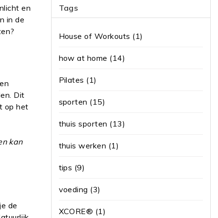
nlicht en
Tags
n in de
tten?
House of Workouts
(1)
how at home
(14)
Pilates
(1)
 en
en. Dit
sporten
(15)
t op het
thuis sporten
(13)
en kan
thuis werken
(1)
tips
(9)
voeding
(3)
je de
XCORE®
(1)
tuurlijk