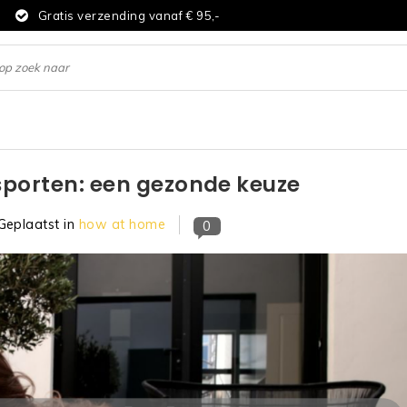
d
Gratis verzending vanaf € 95,-
sporten: een gezonde keuze
Geplaatst in
how at home
0