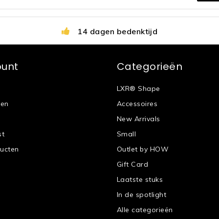
14 dagen bedenktijd
ount
Categorieën
LXR® Shape
gen
Accessoires
New Arrivals
st
Small
ducten
Outlet by HOW
Gift Card
Laatste stuks
In de spotlight
Alle categorieën