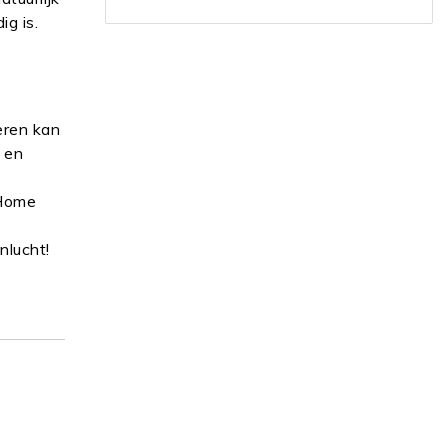
ig is.
eren kan
 en
@Home
nlucht!