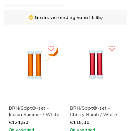
Gratis verzending vanaf € 95,-
BRN/Sclpt®-set -
BRN/Sclpt®-set -
Indian Summer / White
Cherry Bomb / White
Lid
Lid
€121,50
€115,00
Op voorraad
Op voorraad