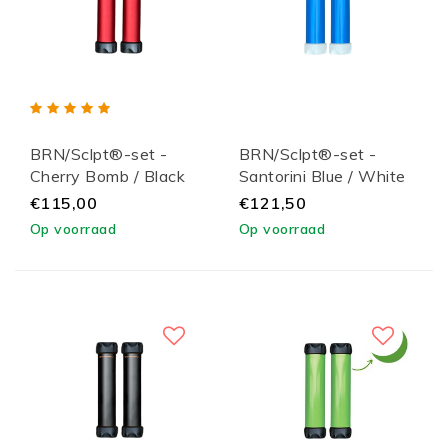
BRN/Sclpt®-set -
BRN/Sclpt®-set -
Cherry Bomb / Black
Santorini Blue / White
Lid
Lid
€115,00
€121,50
Op voorraad
Op voorraad