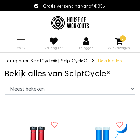
Gratis verzending vanaf € 95,-
0
Menu
Verlanglijst
Inloggen
Winkelwagen
Terug naar SclptCycle®
|
SclptCycle®
Bekijk alles
Bekijk alles van SclptCycle®