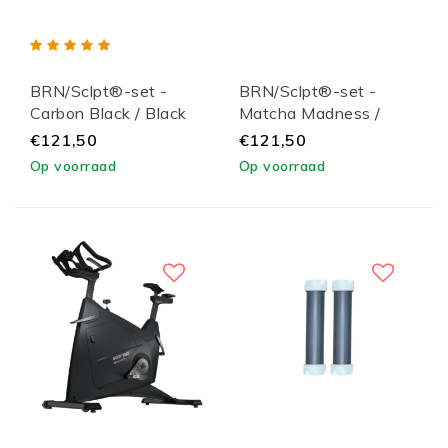
BRN/Sclpt®-set -
BRN/Sclpt®-set -
Carbon Black / Black
Matcha Madness /
Lid
Black Lid
€121,50
€121,50
Op voorraad
Op voorraad