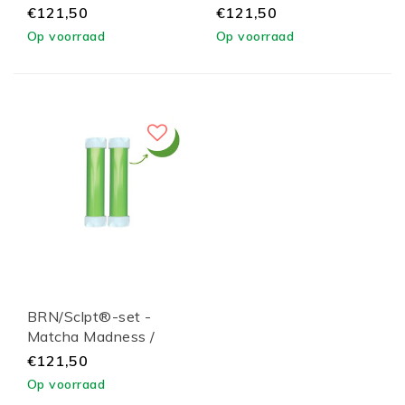
Black Lid
Lid
€121,50
€121,50
Op voorraad
Op voorraad
BRN/Sclpt®-set -
Matcha Madness /
White Lid
€121,50
Op voorraad