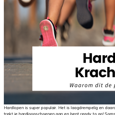
Hardlopen is super populair. Het is laagdrempelig en daa
trekt je hardloopschoenen aan en bent ready to go! Soms b