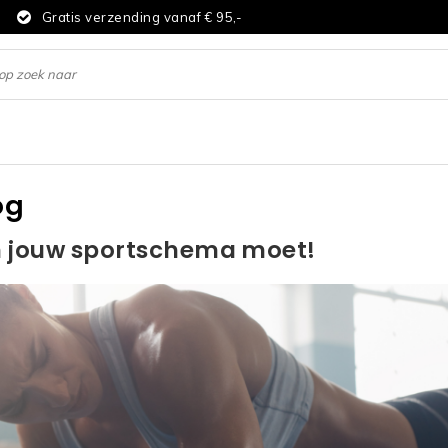
d
Gratis verzending vanaf € 95,-
og
n jouw sportschema moet!