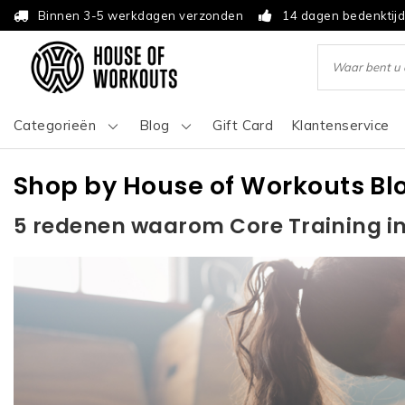
Binnen 3-5 werkdagen verzonden
14 dagen bedenktij
Categorieën
Blog
Gift Card
Klantenservice
Shop by House of Workouts Bl
5 redenen waarom Core Training i