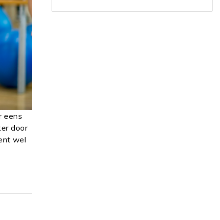
r eens
ker door
bent wel