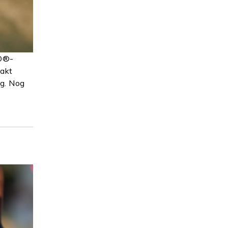
CO®-
aakt
og. Nog