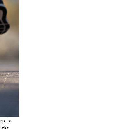
en. Je
tieke