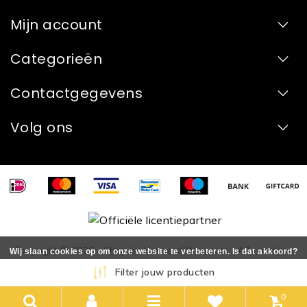
Mijn account
Categorieën
Contactgegevens
Volg ons
Copyright © 2026 - Shop by House of Workouts - Alle rechten
Wij slaan cookies op om onze website te verbeteren. Is dat akkoord?
voorbehouden - Realization
InStijl Media
Ja
Nee
Meer over cookies »
Filter jouw producten
0