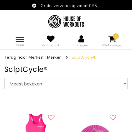
Gratis verzending vanaf € 95,-
0
Menu
Verlanglijst
Inloggen
Winkelwagen
Terug naar Merken
|
Merken
SclptCycle®
SclptCycle®