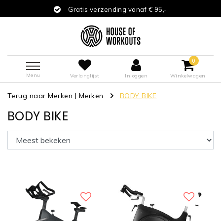
Gratis verzending vanaf € 95,-
0
Menu
Verlanglijst
Inloggen
Winkelwagen
Terug naar Merken
|
Merken
BODY BIKE
BODY BIKE