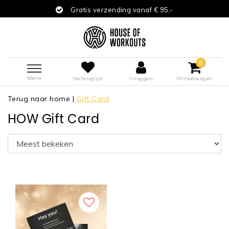
Gratis verzending vanaf € 95,-
0
Menu
Verlanglijst
Inloggen
Winkelwagen
Terug naar home
|
Gift Card
HOW Gift Card