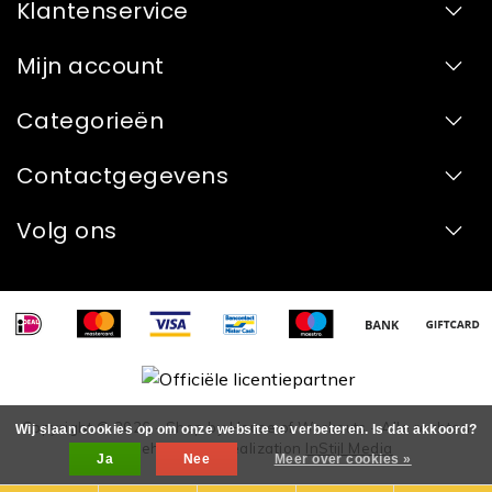
Klantenservice
Mijn account
Categorieën
Contactgegevens
Volg ons
Copyright © 2026 - Shop by House of Workouts - Alle rechten
Wij slaan cookies op om onze website te verbeteren. Is dat akkoord?
voorbehouden - Realization
InStijl Media
Ja
Nee
Meer over cookies »