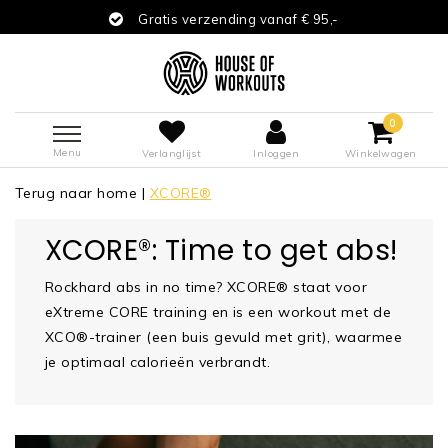
Gratis verzending vanaf € 95,-
0
Menu
Verlanglijst
Inloggen
Winkelwagen
Terug naar home
|
XCORE®
XCORE®: Time to get abs!
Rockhard abs in no time? XCORE® staat voor
eXtreme CORE training en is een workout met de
XCO®-trainer (een buis gevuld met grit), waarmee
je optimaal calorieën verbrandt.