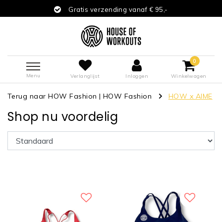
Gratis verzending vanaf € 95,-
0
Menu
Verlanglijst
Inloggen
Winkelwagen
Terug naar HOW Fashion
|
HOW Fashion
HOW x AIME
Shop nu voordelig