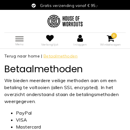
Gratis verzending vanaf € 95,-
0
Menu
Verlanglijst
Inloggen
Winkelwagen
Terug naar home
|
Betaalmethoden
Betaalmethoden
We bieden meerdere veilige methoden aan om een
betaling te voltooien (allen SSL encrypted). In het
overzicht onderstaand staan de betalingsmethoden
weergegeven.
PayPal
VISA
Mastercard