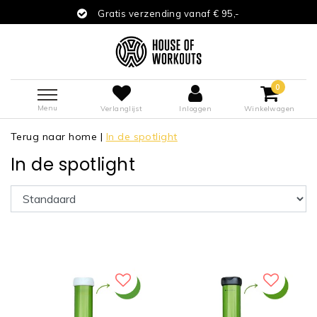
Gratis verzending vanaf € 95,-
0
Menu
Verlanglijst
Inloggen
Winkelwagen
Terug naar home
|
In de spotlight
In de spotlight