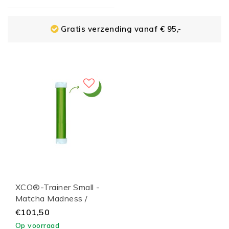
Gratis verzending vanaf € 95,-
XCO®-Trainer Small -
Matcha Madness /
White Lid
€101,50
Op voorraad