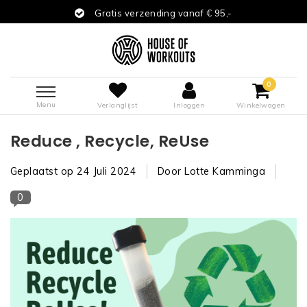
Gratis verzending vanaf € 95,-
0
Menu
Verlanglijst
Inloggen
Winkelwagen
Reduce , Recycle, ReUse
Geplaatst op
24 Juli 2024
Door Lotte Kamminga
0