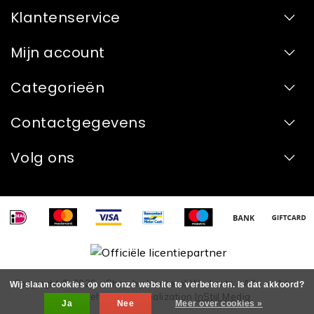
Klantenservice
Mijn account
Categorieën
Contactgegevens
Volg ons
Copyright © 2026 - Shop by House of Workouts - Alle rechten
Wij slaan cookies op om onze website te verbeteren. Is dat akkoord?
voorbehouden - Realization
InStijl Media
Ja
Nee
Meer over cookies »