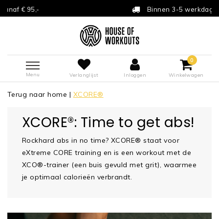
Binnen 3-5 werkdagen verzonden
0
Menu
Verlanglijst
Inloggen
Winkelwagen
Terug naar home
|
XCORE®
XCORE®: Time to get abs!
Rockhard abs in no time? XCORE® staat voor
eXtreme CORE training en is een workout met de
XCO®-trainer (een buis gevuld met grit), waarmee
je optimaal calorieën verbrandt.