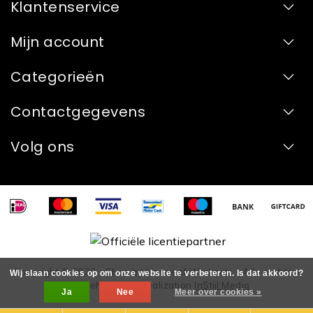
Klantenservice
Mijn account
Categorieën
Contactgegevens
Volg ons
Copyright © 2026 - Shop by House of Workouts - Alle rechten
Wij slaan cookies op om onze website te verbeteren. Is dat akkoord?
voorbehouden - Realization
InStijl Media
Ja
Nee
Meer over cookies »