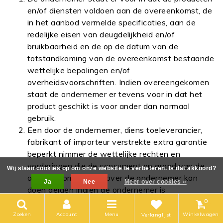
en/of diensten voldoen aan de overeenkomst, de
in het aanbod vermelde specificaties, aan de
redelijke eisen van deugdelijkheid en/of
bruikbaarheid en de op de datum van de
totstandkoming van de overeenkomst bestaande
wettelijke bepalingen en/of
overheidsvoorschriften. Indien overeengekomen
staat de ondernemer er tevens voor in dat het
product geschikt is voor ander dan normaal
gebruik.
Een door de ondernemer, diens toeleverancier,
fabrikant of importeur verstrekte extra garantie
beperkt nimmer de wettelijke rechten en
vorderingen die de consument op grond van de
Wij slaan cookies op om onze website te verbeteren. Is dat akkoord?
overeenkomst tegenover de ondernemer kan
Ja
Nee
Meer over cookies »
doen gelden indien de ondernemer is
tekortgeschoten in de nakoming van zijn deel
0
van de overeenkomst.
Zoeken
Account
Menu
Winkelwagen
Verlanglijst