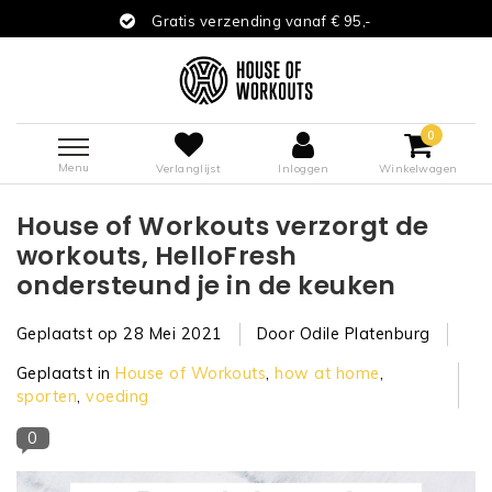
Gratis verzending vanaf € 95,-
0
Menu
Verlanglijst
Inloggen
Winkelwagen
House of Workouts verzorgt de
workouts, HelloFresh
ondersteund je in de keuken
Geplaatst op
28 Mei 2021
Door Odile Platenburg
Geplaatst in
House of Workouts
,
how at home
,
sporten
,
voeding
0