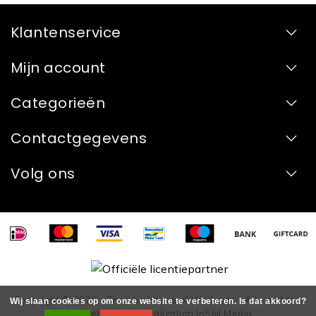
Klantenservice
Mijn account
Categorieën
Contactgegevens
Volg ons
Copyright © 2026 - Shop by House of Workouts - Alle rechten
Wij slaan cookies op om onze website te verbeteren. Is dat akkoord?
voorbehouden - Realization
InStijl Media