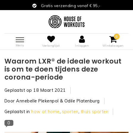
Gratis verzending vanaf € 95,-
0
Menu
Verlanglijst
Inloggen
Winkelwagen
Waarom LXR® de ideale workout
is om te doen tijdens deze
corona-periode
Geplaatst op
18 Maart 2021
Door Annebelle Plekenpol & Odile Platenburg
Geplaatst in
how at home
,
sporten
,
thuis sporten
0