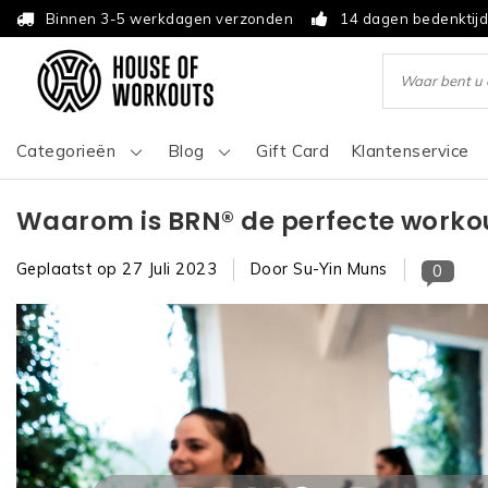
Binnen 3-5 werkdagen verzonden
14 dagen bedenktij
Categorieën
Blog
Gift Card
Klantenservice
Waarom is BRN® de perfecte worko
Geplaatst op
27 Juli 2023
Door Su-Yin Muns
0