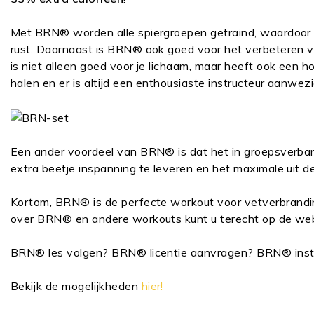
Met BRN® worden alle spiergroepen getraind, waardoor 
rust. D
aarnaast is BRN® ook goed voor het verbeteren v
is niet alleen goed voor je lichaam, maar heeft ook een h
halen en er is altijd een enthousiaste instructeur aanwez
Een ander voordeel van BRN® is dat het in groepsverban
extra beetje inspanning te leveren en het maximale uit 
Kortom, BRN® is de perfecte
workout
voor vetverbrandin
over BRN® en andere
workouts
kunt u terecht op de we
BRN® les
volgen?
BRN® licentie
aanvragen?
BRN® inst
Bekijk de mogelijkheden
hier!