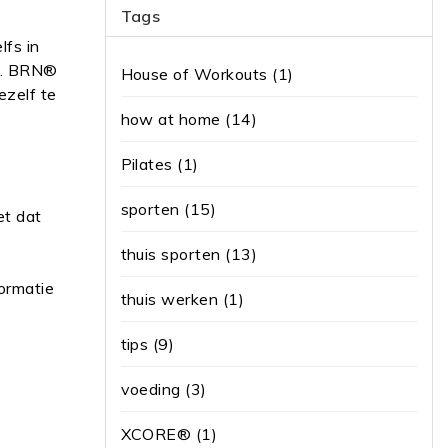
Tags
lfs in
en. BRN®
House of Workouts
(1)
ezelf te
how at home
(14)
Pilates
(1)
sporten
(15)
et dat
thuis sporten
(13)
ormatie
thuis werken
(1)
tips
(9)
voeding
(3)
XCORE®
(1)