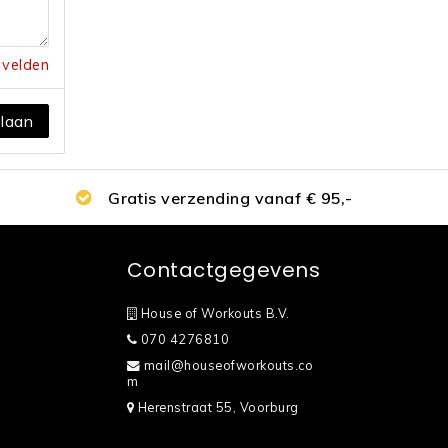
e velden
laan
Gratis verzending vanaf € 95,-
Contactgegevens
House of Workouts B.V.
070 4276810
mail@houseofworkouts.co
m
Herenstraat 55, Voorburg