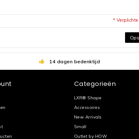
* Verplicht
Ops
14 dagen bedenktijd
ount
Categorieën
LXR® Shape
gen
Accessoires
New Arrivals
st
Small
ducten
Outlet by HOW