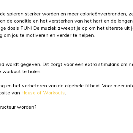
de spier
en sterker worden en meer calorieën
verbranden, ze
an de conditie en het versterken van het hart en de long
oge dosis FUN! De muziek zweept je op om het uiterste uit j
ig om jou te motiveren en verder te helpen.
d wordt gegeven. Dit zorgt voor een extra stimulans om n
de
workout
te halen.
g en het verbeteren van de algehele fitheid. Voor meer inf
bsite van
House of
Workouts
.
ructeur
worden?