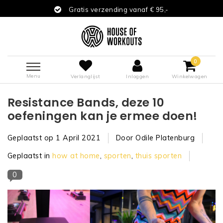
Gratis verzending vanaf € 95,-
0
Menu
Verlanglijst
Inloggen
Winkelwagen
Resistance Bands, deze 10
oefeningen kan je ermee doen!
Geplaatst op
1 April 2021
Door Odile Platenburg
Geplaatst in
how at home
,
sporten
,
thuis sporten
0