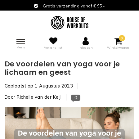
tis verzending vanaf € 95,-
Binnen
0
Menu
Verlanglijst
Inloggen
Winkelwagen
De voordelen van yoga voor je
lichaam en geest
Geplaatst op
1 Augustus 2023
Door Richelle van der Keijl
0