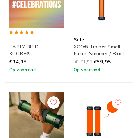
Sale
EARLY BIRD -
XCO®-trainer Small -
XCORE®
Indian Summer / Black
#CELEBRATIONS
Lid
€34,95
€59,95
€101,50
SPECIAL
Op voorraad
Op voorraad