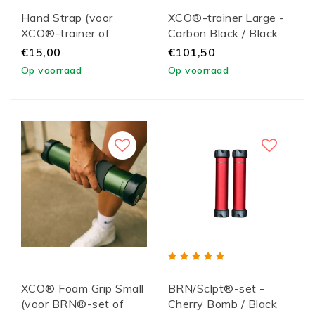
Hand Strap (voor
XCO®-trainer Large -
XCO®-trainer of
Carbon Black / Black
BRN®-set)
Lid
€15,00
€101,50
Op voorraad
Op voorraad
XCO® Foam Grip Small
BRN/Sclpt®-set -
(voor BRN®-set of
Cherry Bomb / Black