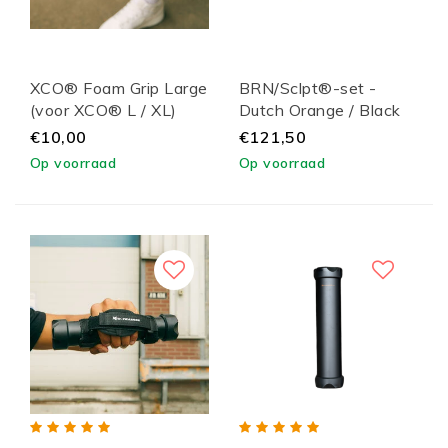
XCO® Foam Grip Large
BRN/Sclpt®-set -
(voor XCO® L / XL)
Dutch Orange / Black
Lid
€10,00
€121,50
Op voorraad
Op voorraad