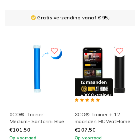
Gratis verzending vanaf € 95,-
XCO®-Trainer
XCO®-trainer + 12
Medium- Santorini Blue
maanden HOWatHome
/ White Lid
€101,50
€207,50
Op voorraad
Op voorraad