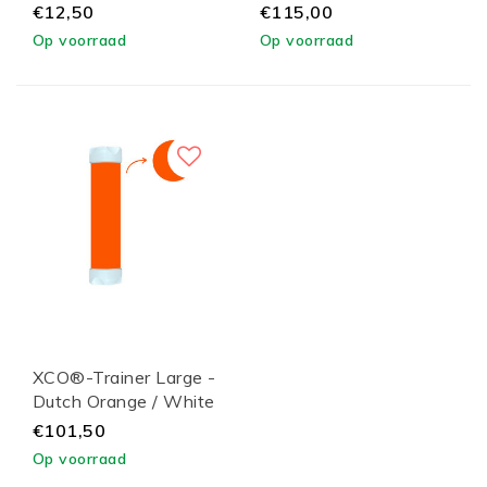
XCO® S / M)
Lid
€12,50
€115,00
Op voorraad
Op voorraad
XCO®-Trainer Large -
Dutch Orange / White
Lid
€101,50
Op voorraad