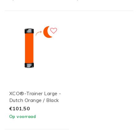
XCO®-Trainer Large -
Dutch Orange / Black
Lid
€101,50
Op voorraad