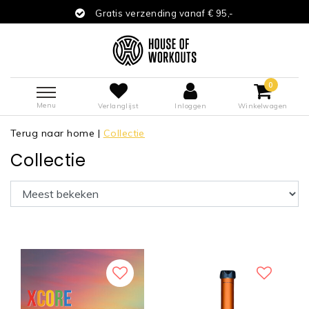
Gratis verzending vanaf € 95,-
0
Menu
Verlanglijst
Inloggen
Winkelwagen
Terug naar home
|
Collectie
Collectie