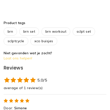
Product tags
brn
brn set
brn workout
sclpt set
sclptcycle
xco buisjes
Niet gevonden wat je zocht?
Laat ons helpen!
Reviews
5,0/5
average of 1 review(s)
Door
:
Simone