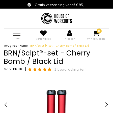
Gratis verzending vanaf € 95,-
0
Menu
Verlanglijst
Inloggen
Winkelwagen
Terug naar Home
|
BRN/Sclpt®-set - Cherry Bomb / Black Lid
BRN/Sclpt®-set - Cherry
Bomb / Black Lid
|
Merk:
BRN®
1 beoordeling (en)