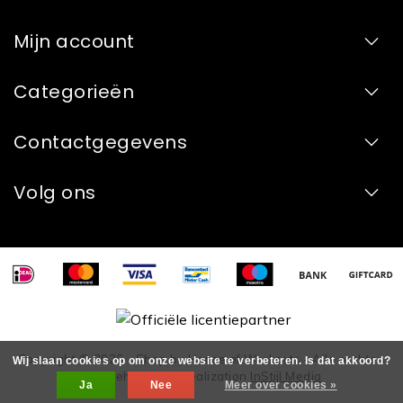
Mijn account
Categorieën
Contactgegevens
Volg ons
Copyright © 2026 - Shop by House of Workouts - Alle rechten
Wij slaan cookies op om onze website te verbeteren. Is dat akkoord?
voorbehouden - Realization
InStijl Media
Ja
Nee
Meer over cookies »