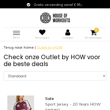
Gratis verzending vanaf € 95,-
0
Menu
Verlanglijst
Inloggen
Winkelwagen
Terug naar home
|
Outlet by HOW
Check onze Outlet by HOW voor
de beste deals
Sale
Sport Jersey - 20 Years HOW
(unisex)