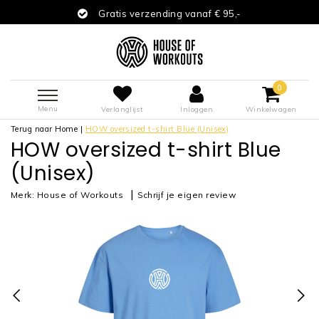
Gratis verzending vanaf € 95,-
0
Menu
Verlanglijst
Inloggen
Winkelwagen
Terug naar Home
|
HOW oversized t-shirt Blue (Unisex)
HOW oversized t-shirt Blue
(Unisex)
|
Merk:
House of Workouts
Schrijf je eigen review