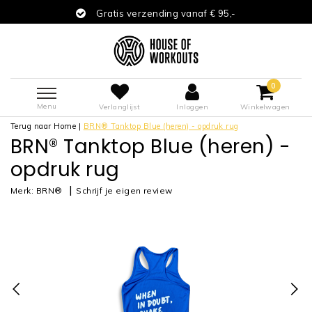
Gratis verzending vanaf € 95,-
0
Menu
Verlanglijst
Inloggen
Winkelwagen
Terug naar Home
|
BRN® Tanktop Blue (heren) - opdruk rug
BRN® Tanktop Blue (heren) -
opdruk rug
|
Merk:
BRN®
Schrijf je eigen review