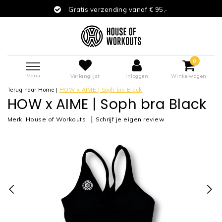
Gratis verzending vanaf € 95,-
0
Menu
Verlanglijst
Inloggen
Winkelwagen
Terug naar Home
|
HOW x AIME | Soph bra Black
HOW x AIME | Soph bra Black
|
Merk:
House of Workouts
Schrijf je eigen review