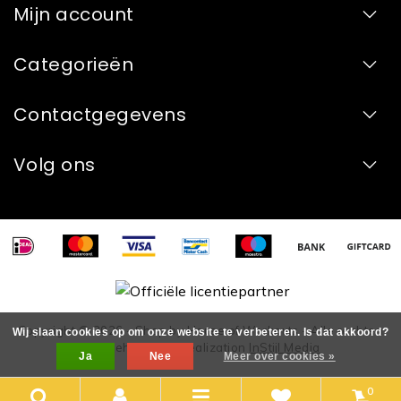
Mijn account
Categorieën
Contactgegevens
Volg ons
Copyright © 2026 - Shop by House of Workouts - Alle rechten
Wij slaan cookies op om onze website te verbeteren. Is dat akkoord?
voorbehouden - Realization
InStijl Media
Ja
Nee
Meer over cookies »
0