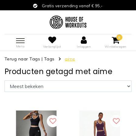
Gratis verzending vanaf € 95,-
0
Menu
Verlanglijst
Inloggen
Winkelwagen
Terug naar Tags
|
Tags
aime
Producten getagd met aime