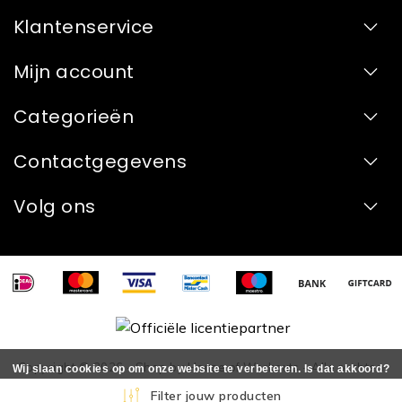
Klantenservice
Mijn account
Categorieën
Contactgegevens
Volg ons
Copyright © 2026 - Shop by House of Workouts - Alle rechten
Wij slaan cookies op om onze website te verbeteren. Is dat akkoord?
voorbehouden - Realization
InStijl Media
Ja
Nee
Meer over cookies »
Filter jouw producten