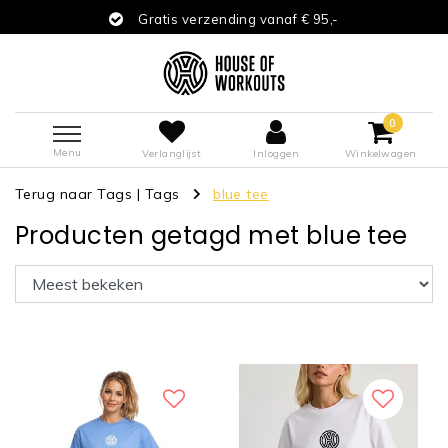
Gratis verzending vanaf € 95,-
0
Menu
Verlanglijst
Inloggen
Winkelwagen
Terug naar Tags
|
Tags
blue tee
Producten getagd met blue tee