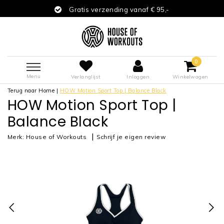
Gratis verzending vanaf € 95,-
0
Menu
Verlanglijst
Inloggen
Winkelwagen
Terug naar Home
|
HOW Motion Sport Top | Balance Black
HOW Motion Sport Top |
Balance Black
|
Merk:
House of Workouts
Schrijf je eigen review