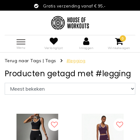
Gratis verzending vanaf € 95,-
0
Menu
Verlanglijst
Inloggen
Winkelwagen
Terug naar Tags
|
Tags
#legging
Producten getagd met #legging