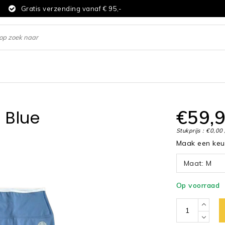
d
Gratis verzending vanaf € 95,-
€59,
 Blue
Stukprijs : €0,00 
Maak een ke
Maat: M
Op voorraad