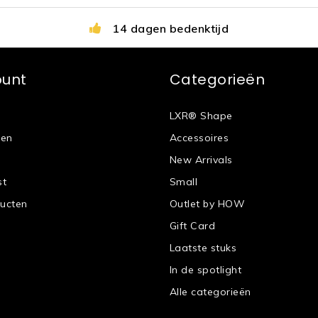
14 dagen bedenktijd
ount
Categorieën
LXR® Shape
gen
Accessoires
New Arrivals
st
Small
ducten
Outlet by HOW
Gift Card
Laatste stuks
In de spotlight
Alle categorieën