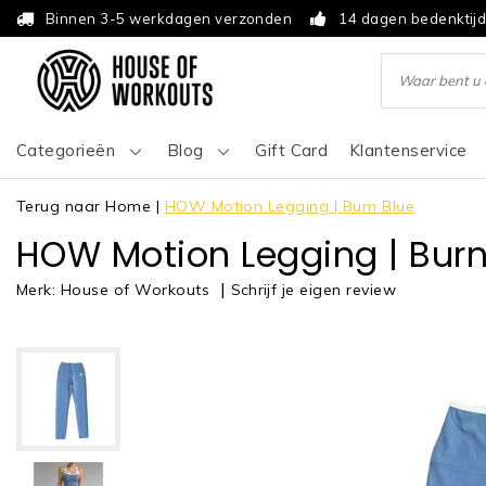
Binnen 3-5 werkdagen verzonden
14 dagen bedenktij
Categorieën
Blog
Gift Card
Klantenservice
Terug naar Home
|
HOW Motion Legging | Burn Blue
HOW Motion Legging | Burn
|
Schrijf je eigen review
Merk:
House of Workouts