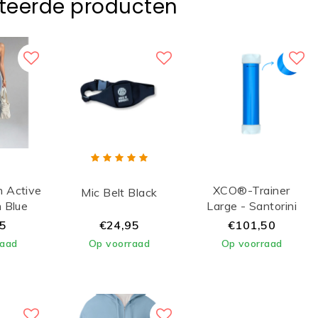
teerde producten
 Active
XCO®-Trainer
Mic Belt Black
n Blue
Large - Santorini
Blue / White Lid
95
€24,95
€101,50
raad
Op voorraad
Op voorraad