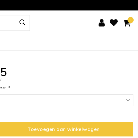
0
95
/
uze:
*
Toevoegen aan winkelwagen