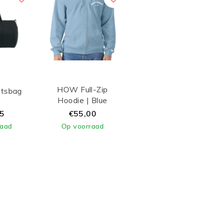
HOW Full-Zip
tsbag
Hoodie | Blue
(Unisex)
95
€55,00
raad
Op voorraad