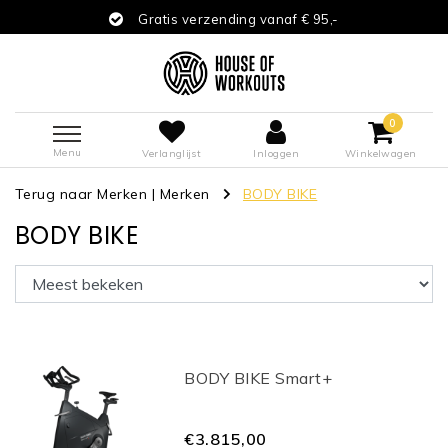
Gratis verzending vanaf € 95,-
0
Menu
Verlanglijst
Inloggen
Winkelwagen
Terug naar Merken
|
Merken
BODY BIKE
BODY BIKE
BODY BIKE Smart+
€3.815,00