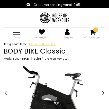
Gratis verzending vanaf € 95,-
0
Menu
Verlanglijst
Inloggen
Winkelwagen
Terug naar Home
|
BODY BIKE Classic
BODY BIKE Classic
|
Merk:
BODY BIKE
Schrijf je eigen review