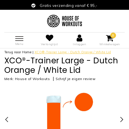
Gratis verzending vanaf € 95,-
0
Menu
Verlanglijst
Inloggen
Winkelwagen
Terug naar Home
|
XCO®-Trainer Large - Dutch Orange / White Lid
XCO®-Trainer Large - Dutch
Orange / White Lid
|
Merk:
House of Workouts
Schrijf je eigen review