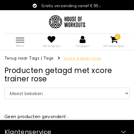
Gratis verzending vanaf € 95,-
0
Menu
Verlanglijst
Inloggen
Winkelwagen
Terug naar Tags
|
Tags
xcore trainer rose
Producten getagd met xcore
trainer rose
Geen producten gevonden!...
Klantenservice