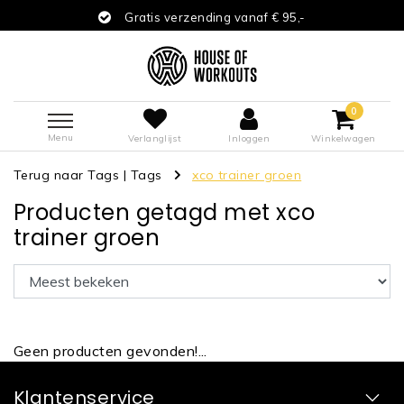
Gratis verzending vanaf € 95,-
0
Menu
Verlanglijst
Inloggen
Winkelwagen
Terug naar Tags
|
Tags
xco trainer groen
Producten getagd met xco
trainer groen
Geen producten gevonden!...
Klantenservice