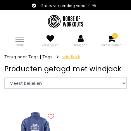
Gratis verzending vanaf € 95,-
0
Menu
Verlanglijst
Inloggen
Winkelwagen
Terug naar Tags
|
Tags
windjack
Producten getagd met windjack