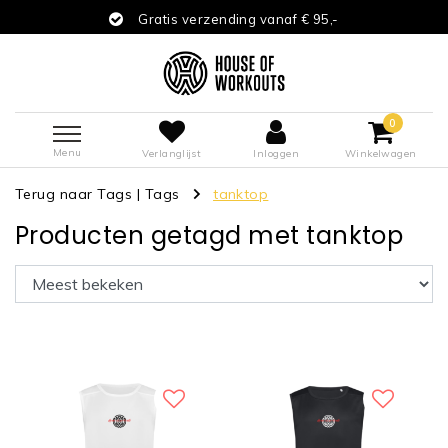
Gratis verzending vanaf € 95,-
0
Menu
Verlanglijst
Inloggen
Winkelwagen
Terug naar Tags
|
Tags
tanktop
Producten getagd met tanktop