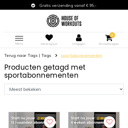
Gratis verzending vanaf € 95,-
0
Menu
Verlanglijst
Inloggen
Winkelwagen
Terug naar Tags
|
Tags
sportabonnementen
Producten getagd met
sportabonnementen