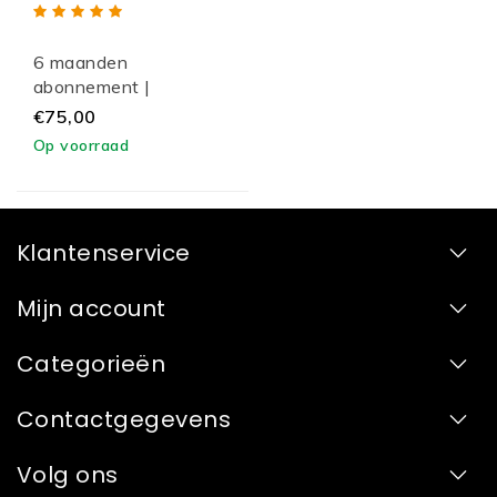
6 maanden
abonnement |
HOWatHome
€75,00
Op voorraad
Klantenservice
Mijn account
Categorieën
Contactgegevens
Volg ons