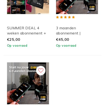
SUMMER DEAL 4
3 maanden
weken abonnement +
abonnement |
set Booty bands|
HOWatHome
€25,00
€45,00
HOWatHome
Op voorraad
Op voorraad