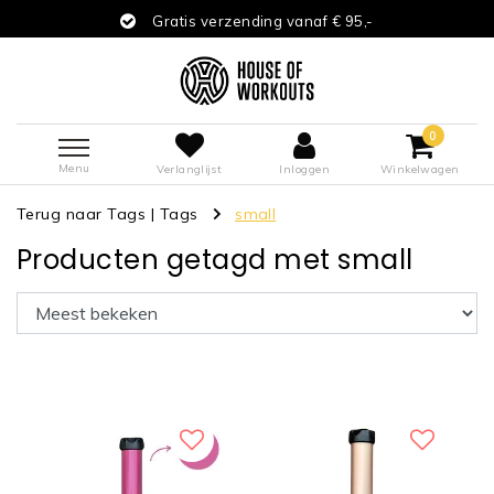
Gratis verzending vanaf € 95,-
0
Menu
Verlanglijst
Inloggen
Winkelwagen
Terug naar Tags
|
Tags
small
Producten getagd met small