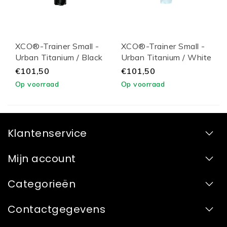
XCO®-Trainer Small -
XCO®-Trainer Small -
Urban Titanium / Black
Urban Titanium / White
Lid
Lid
€101,50
€101,50
Op voorraad
Op voorraad
Klantenservice
Mijn account
Categorieën
Contactgegevens