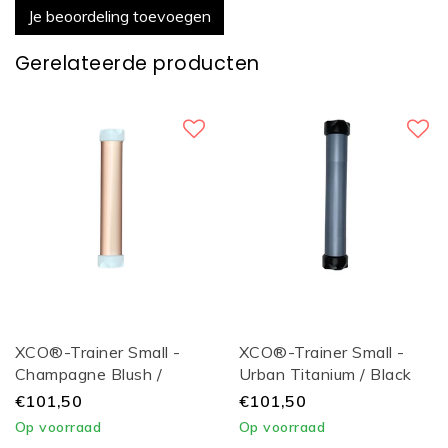
Je beoordeling toevoegen
Gerelateerde producten
XCO®-Trainer Small -
XCO®-Trainer Small -
Champagne Blush /
Urban Titanium / Black
White Lid
Lid
€101,50
€101,50
Op voorraad
Op voorraad