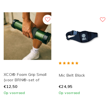
XCO® Foam Grip Small
Mic Belt Black
(voor BRN®-set of
XCO® S / M)
€12,50
€24,95
Op voorraad
Op voorraad