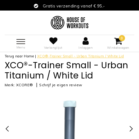
Gratis verzending vanaf € 95,-
0
Menu
Verlanglijst
Inloggen
Winkelwagen
Terug naar Home
|
XCO®-Trainer Small - Urban Titanium / White Lid
XCO®-Trainer Small - Urban
Titanium / White Lid
|
Merk:
XCORE®
Schrijf je eigen review