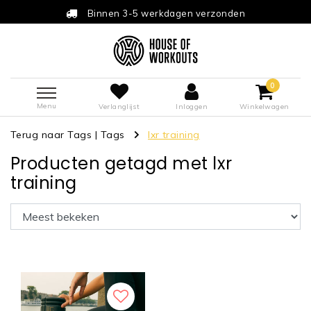
Binnen 3-5 werkdagen verzonden
0
Menu
Verlanglijst
Inloggen
Winkelwagen
Terug naar Tags
|
Tags
lxr training
Producten getagd met lxr
training