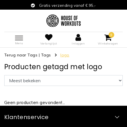
Gratis verzending vanaf € 95,-
0
Menu
Verlanglijst
Inloggen
Winkelwagen
Terug naar Tags
|
Tags
logo
Producten getagd met logo
Geen producten gevonden!...
Klantenservice