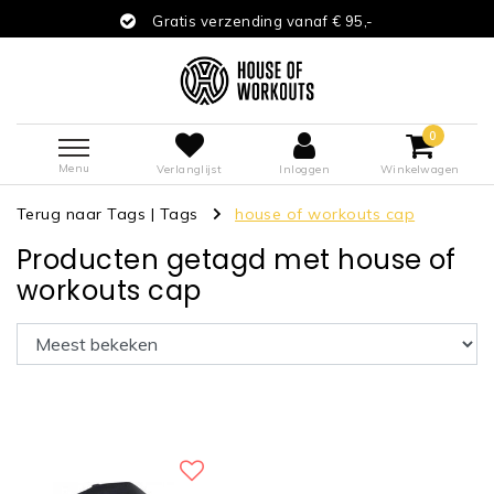
Gratis verzending vanaf € 95,-
0
Menu
Verlanglijst
Inloggen
Winkelwagen
Terug naar Tags
|
Tags
house of workouts cap
Producten getagd met house of
workouts cap