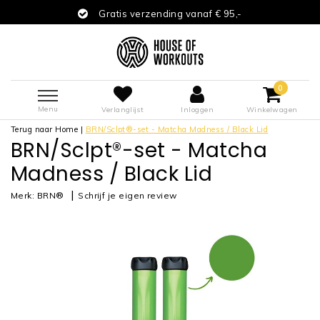
Gratis verzending vanaf € 95,-
0
Menu
Verlanglijst
Inloggen
Winkelwagen
Terug naar Home
|
BRN/Sclpt®-set - Matcha Madness / Black Lid
BRN/Sclpt®-set - Matcha
Madness / Black Lid
|
Merk:
BRN®
Schrijf je eigen review