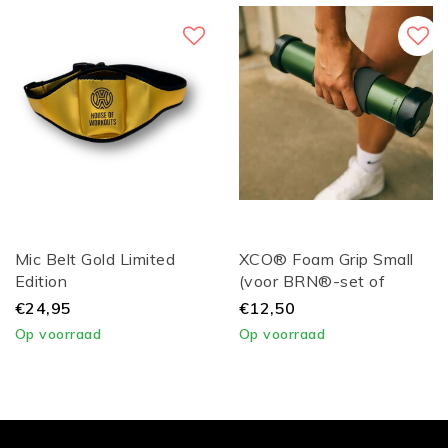
Mic Belt Gold Limited
XCO® Foam Grip Small
Edition
(voor BRN®-set of
XCO® S / M)
€24,95
€12,50
Op voorraad
Op voorraad