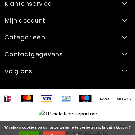
Klantenservice
Mijn account
Categorieën
Contactgegevens
Volg ons
Copyright © 2026 - Shop by House of Workouts - Alle rechten
Wij slaan cookies op om onze website te verbeteren. Is dat akkoord?
voorbehouden - Realization
InStijl Media