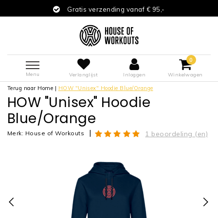
Gratis verzending vanaf € 95,-
0
Menu
Verlanglijst
Inloggen
Winkelwagen
Terug naar Home
|
HOW "Unisex" Hoodie Blue/Orange
HOW "Unisex" Hoodie
Blue/Orange
|
Merk:
House of Workouts
1 beoordeling (en)