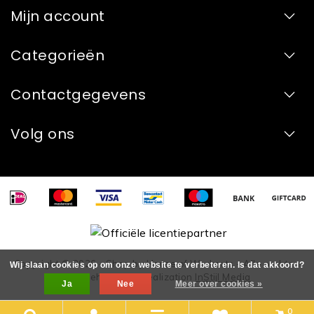
Mijn account
Categorieën
Contactgegevens
Volg ons
Copyright © 2026 - Shop by House of Workouts - Alle rechten
Wij slaan cookies op om onze website te verbeteren. Is dat akkoord?
voorbehouden - Realization
InStijl Media
Ja
Nee
Meer over cookies »
0