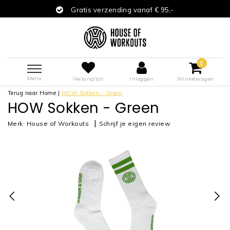
Gratis verzending vanaf € 95,-
0
Menu
Verlanglijst
Inloggen
Winkelwagen
Terug naar Home
|
HOW Sokken - Green
HOW Sokken - Green
|
Merk:
House of Workouts
Schrijf je eigen review