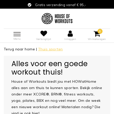
Gratis verzending vanaf € 95,-
0
Menu
Verlanglijst
Inloggen
Winkelwagen
Terug naar home
|
Thuis sporten
Alles voor een goede
workout thuis!
House of Workouts biedt jou met HOWatHome
alles aan om thuis te kunnen sporten. Bekijk online
onder meer XCORE®, BRN®, fitness workouts,
yoga, pilates, BBX en nog veel meer. Om de week
een nieuwe workout online! Materialen nodig? Die
vind je ook hier!