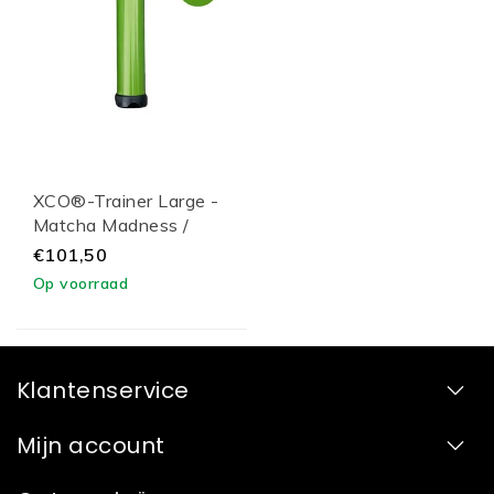
XCO®-Trainer Large -
Matcha Madness /
Black Lid
€101,50
Op voorraad
Klantenservice
Mijn account