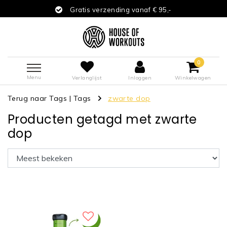
Gratis verzending vanaf € 95,-
0
Menu
Verlanglijst
Inloggen
Winkelwagen
Terug naar Tags
|
Tags
zwarte dop
Producten getagd met zwarte
dop