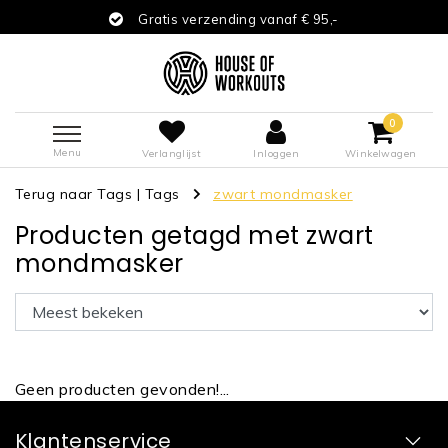
Gratis verzending vanaf € 95,-
0
Menu
Verlanglijst
Inloggen
Winkelwagen
Terug naar Tags
|
Tags
zwart mondmasker
Producten getagd met zwart
mondmasker
Geen producten gevonden!...
Klantenservice