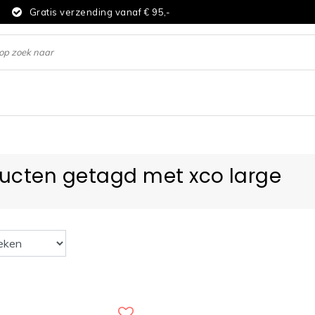
d
Gratis verzending vanaf € 95,-
ucten getagd met xco large