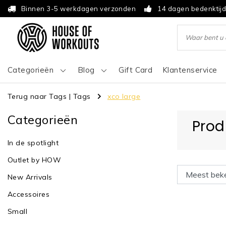
Binnen 3-5 werkdagen verzonden
14 dagen bedenktij
Categorieën
Blog
Gift Card
Klantenservice
Terug naar Tags
|
Tags
xco large
Categorieën
Prod
In de spotlight
Outlet by HOW
New Arrivals
Accessoires
Small