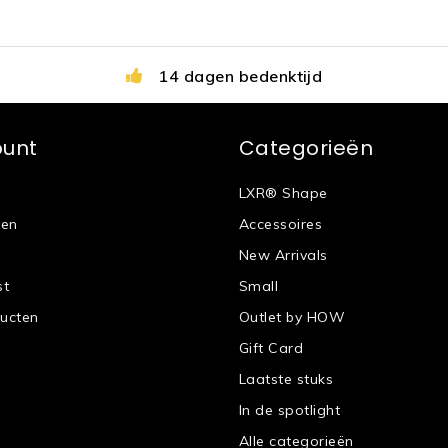
14 dagen bedenktijd
ount
Categorieën
LXR® Shape
gen
Accessoires
New Arrivals
st
Small
ducten
Outlet by HOW
Gift Card
Laatste stuks
In de spotlight
Alle categorieën